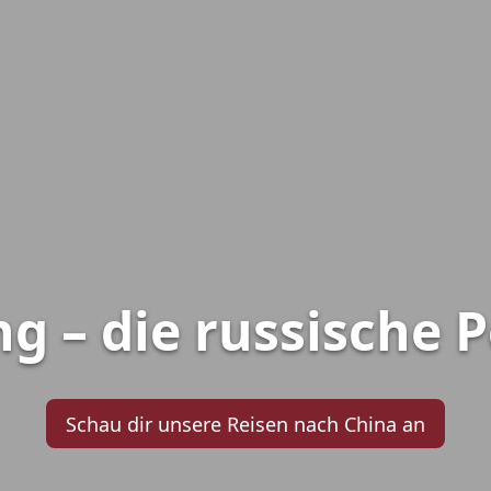
g – die russische 
Schau dir unsere Reisen nach China an