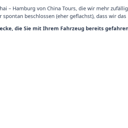
hai – Hamburg von China Tours, die wir mehr zufälli
r spontan beschlossen (eher geflachst), dass wir d
recke, die Sie mit Ihrem Fahrzeug bereits gefahren
Wahl Ihres Fahrzeuges?
Dass es sich auf besagter Eur
die Teilnehmer gemeinsam mit uns! Start ist gegen 1
er Röhrendamm 4, 20539 Hamburg).
hsten Abenteuer auf der New 