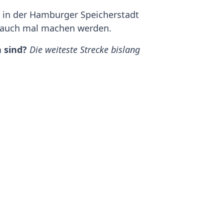
g in der Hamburger Speicherstadt
as auch mal machen werden.
 sind?
Die weiteste Strecke bislang
opa-Tour bestens bewährt hatte.
1 Uhr an der Oldtimer Tankstelle
Silk Road mit