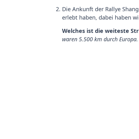
Die Ankunft der Rallye Shang
erlebt haben, dabei haben wi
Welches ist die weiteste St
waren 5.500 km durch Europa.
Was gab den Ausschlag für die 
Verabschieden Sie am 04.06.2017 
Brandshof in Hamburg (Billhorn
Seien Sie beim näc