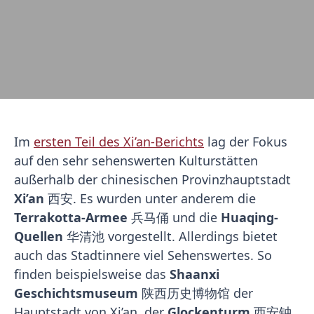
Im
ersten Teil des Xi’an-Berichts
lag der Fokus
auf den sehr sehenswerten Kulturstätten
außerhalb der chinesischen Provinzhauptstadt
Xi’an
西安. Es wurden unter anderem die
Terrakotta-Armee
兵马俑 und die
Huaqing-
Quellen
华清池 vorgestellt. Allerdings bietet
auch das Stadtinnere viel Sehenswertes. So
finden beispielsweise das
Shaanxi
Geschichtsmuseum
陕西历史博物馆 der
Hauptstadt von Xi’an, der
Glockenturm
西安钟