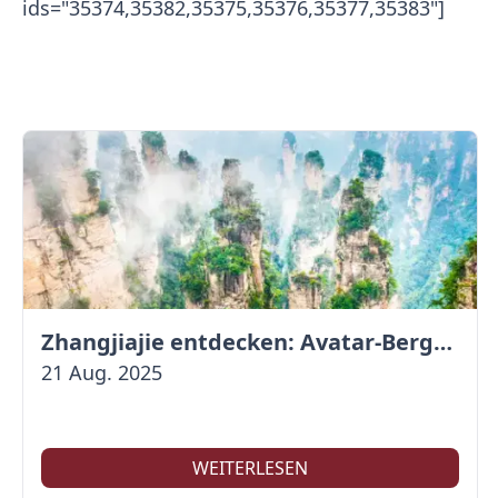
ids="35374,35382,35375,35376,35377,35383"]
Zhangjiajie entdecken: Avatar-Berge & Altstadt von Fenghuang
21 Aug. 2025
WEITERLESEN