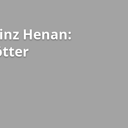
inz Henan:
ötter