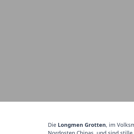
Die
Longmen Grotten
, im Volks
Nordosten Chinas, und sind still