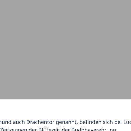
mund auch Drachentor genannt, befinden sich bei Lu
e Zeitzeugen der Blütezeit der Buddhaverehrung.