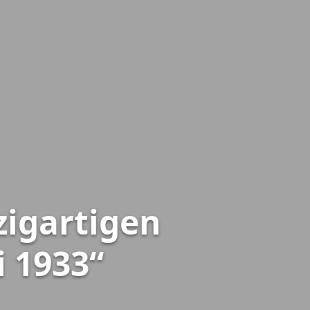
zigartigen
i 1933“