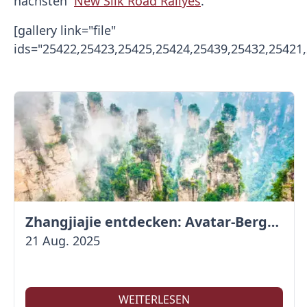
nächsten
New Silk Road Rallyes
.
[gallery link="file"
ids="25422,25423,25425,25424,25439,25432,25421
Zhangjiajie entdecken: Avatar-Berge & Altstadt von Fenghuang
21 Aug. 2025
WEITERLESEN