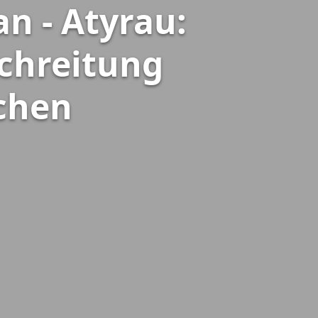
n - Atyrau:
chreitung
ichen