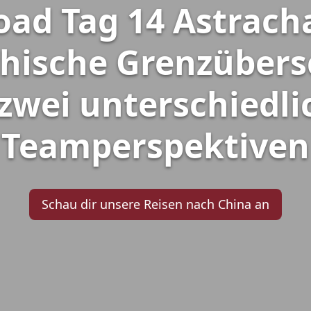
oad Tag 14 Astracha
chische Grenzübers
zwei unterschiedl
Teamperspektiven
Schau dir unsere Reisen nach China an