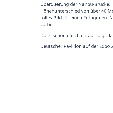
Überquerung der Nanpu-Brücke. B
Höhenunterschied von über 40 Met
tolles Bild für einen Fotografen.
vorbei.
Doch schon gleich darauf folgt da
Deutscher Pavillion auf der Expo 
Der Lauf über das ehemalige Expo
man den EXPO-Boulevard einmal h
insgesamt 80 Millionen Besucher.
rechnen.