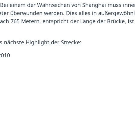
ei einem der Wahrzeichen von Shanghai muss innerh
er überwunden werden. Dies alles in außergewöhnlic
 Nach 765 Metern, entspricht der Länge der Brücke, i
s nächste Highlight der Strecke:
2010
-Gelände in Shanghai. Vorbei an den ehemaligen Aus
inauf und dann wieder hinunter. Während der Expo-
 Mit ähnlich vielen Zuschauern ist während des Mara