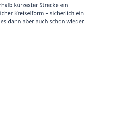
alb kürzester Strecke ein
her Kreiselform – sicherlich ein
st es dann aber auch schon wieder
stellungshallen der Länder läuft
Zeit tummelten sich hier
thons aber zum Glück nicht zu