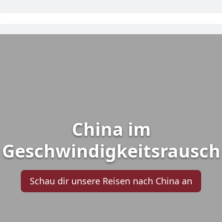
China im
Geschwindigkeitsrausch
Schau dir unsere Reisen nach China an