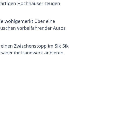
nwärtigen Hochhäuser zeugen
die wohlgemerkt über eine
drauschen vorbeifahrender Autos
 einen Zwischenstopp im Sik Sik
rsager ihr Handwerk anbieten.
so ganz unterschiedliche Welt,
rstäbchen weissagen zu lassen.
vertreten, um Einsichten in noch
rkauft, welche die Träger gegen
nd spirituellen Hongkong zur
 erholt kann es nun wieder
st.