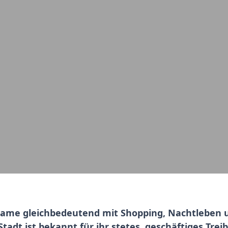
r Name gleichbedeutend mit Shopping, Nachtleben 
Stadt ist bekannt für ihr stetes, geschäftiges Tre