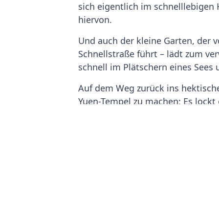
sich eigentlich im schnelllebige
hiervon.
Und auch der kleine Garten, der v
Schnellstraße führt – lädt zum ve
schnell im Plätschern eines Sees 
Auf dem Weg zurück ins hektische
Yuen-Tempel zu machen: Es lockt 
Besonders junge Hongkonger wagen
um sich ihr
zukünftiges Liebesg
Dabei sind vom Handflächenlesen 
Kommendes zu bekommen. Und natü
zukünftiges Pech schützen sollen.
So beginnt, ohne es wirklich zu 
bunten, kommerziellen Seite der 
weitergehen – in eine Nacht erleu