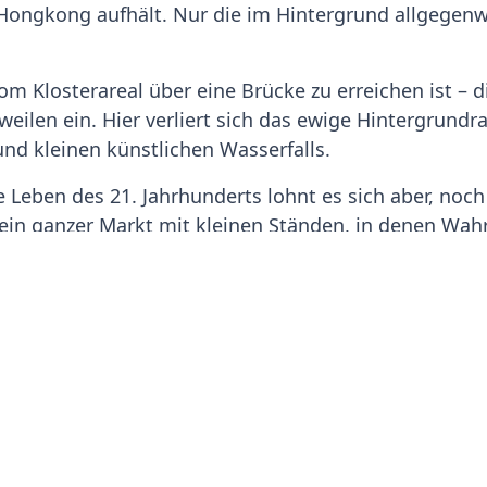
n Hongkong aufhält. Nur die im Hintergrund allgege
om Klosterareal über eine Brücke zu erreichen ist – 
rweilen ein. Hier verliert sich das ewige Hintergrun
und kleinen künstlichen Wasserfalls.
 Leben des 21. Jahrhunderts lohnt es sich aber, noch
ein ganzer Markt mit kleinen Ständen, in denen Wah
 sich hier in eine von ihrer modernen Heimatstadt 
lück
inmitten des allgegenwärtigen Dufts von Räuche
bis zum Schicksalshölzer-Ziehen alle Möglichkeiten 
rlich werden auch die passenden Glücksbringer ve
merken, nun bereits wieder der Sprung vom ruhigen u
Stadt, die wohl auch niemand missen möchte. Frisch
chtet von Neonlichtern, die noch lange nicht vorbei i