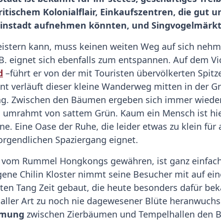
ischem Kolonialflair, Einkaufszentren, die gut u
einstadt aufnehmen könnten, und Singvogelmärkt
geistern kann, muss keinen weiten Weg auf sich nehm
.B. eignet sich ebenfalls zum entspannen. Auf dem V
d
–führt er von der mit Touristen übervölkerten Spitze
nt verläuft dieser kleine Wanderweg mitten in der G
g. Zwischen den Bäumen ergeben sich immer wieder f
ld umrahmt von sattem Grün. Kaum ein Mensch ist hie
rne. Eine Oase der Ruhe, die leider etwas zu klein f
orgendlichen Spaziergang eignet.
syl vom Rummel Hongkongs gewähren, ist ganz einfach
ene Chilin Kloster nimmt seine Besucher mit auf eine
ten Tang Zeit gebaut, die heute besonders dafür bek
 aller Art zu noch nie dagewesener Blüte heranwuchs
immung
zwischen Zierbäumen und Tempelhallen den Be