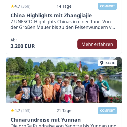
4,7
(
368
)
14 Tage
COMFORT
China Highlights mit Zhangjiajie
7 UNESCO-Highlights Chinas in einer Tour: Von
der Großen Mauer bis zu den Felsenwundern von
Zhangjiajie
Ab:
Mehr erfahren
3.200 EUR
KARTE
4,7
(
253
)
21 Tage
COMFORT
Chinarundreise mit Yunnan
Die große Rundreise von Yangtze bis Yunnan und