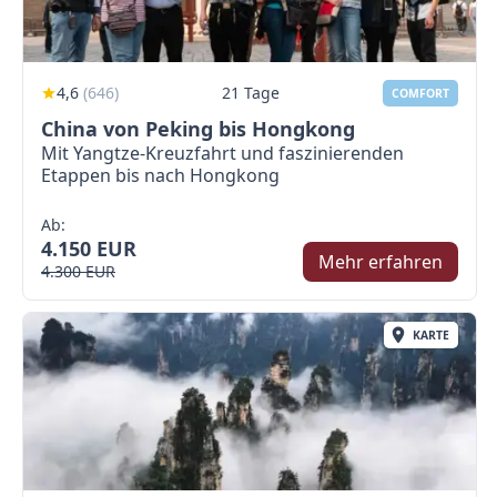
4,6
(
646
)
21 Tage
COMFORT
China von Peking bis Hongkong
Mit Yangtze-Kreuzfahrt und faszinierenden
Etappen bis nach Hongkong
Ab:
4.150 EUR
Mehr erfahren
4.300 EUR
KARTE