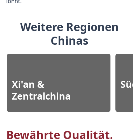
lohnt.
Weitere Regionen
Chinas
Xi'an &
Süd
Zentralchina
Bewährte Qualität.