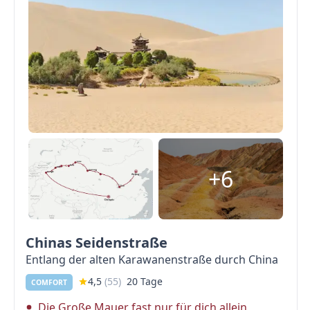
+6
Chinas Seidenstraße
Entlang der alten Karawanenstraße durch China
4,5
(
55
)
20 Tage
COMFORT
Die Große Mauer fast nur für dich allein