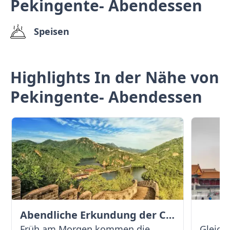
Pekingente- Abendessen
Speisen
Highlights In der Nähe von
Pekingente- Abendessen
Abendliche Erkundung der Chinesischen Mauer
Früh am Morgen kommen die
Gleich