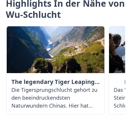
Highlights In der Nähe von
Wu-Schlucht
The legendary Tiger Leaping Gorge
Dr
Die Tigersprungschlucht gehört zu
Das Wa
den beeindruckendsten
Stein 
Naturwundern Chinas. Hier hat
Schluc
sich der mächtige Yangtze, auch
Chinas
Jinsha-Fluss genannt, tief in das
zwisch
Gestein gegraben und eine
Inmitt