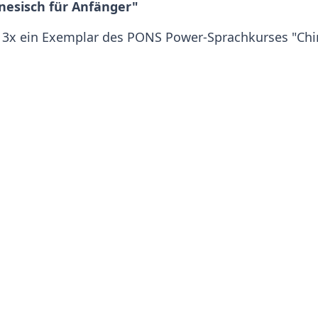
nesisch für Anfänger"
 3x ein Exemplar des PONS Power-Sprachkurses "Chin
 Niveau A2! Sie lernen in kleinen Portionen, werden
issen regelmäßig mit Online-Tests. Wenn Sie wollen,
on richtig mitreden. In einem separaten Hörtraining
 an. Sie lernen die Umschrift und Schritt für Schritt
m Lernen brauchen, finden Sie in diesem Kurs. Kompak
Schreiben und authentische Hörtexte führen Sie sc