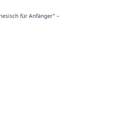
esisch für Anfänger" –
 in abwechslungsreichen Übungen
 können Sie mit diesem
 eignen Sie sich die
 auch zahlreiche
te Erklärungen, zahlreichen
hnell zum Ziel.