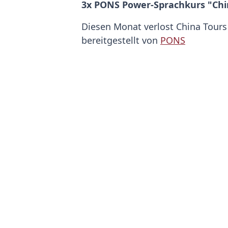
3x PONS Power-Sprachkurs "Chi
Diesen Monat verlost China Tours
bereitgestellt von
PONS
Mit Power fit in Chinesisch – bis
aktiv gefordert und prüfen Ihr W
Intensivkurs nach vier Wochen sch
Besonderheiten der vier Grundtöne
Schriftzeichen. Alles, was Sie zu
Übungen zum Sprechen, Hören und 
Zum Gewinnspiel