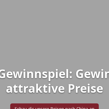
Gewinnspiel: Gewi
attraktive Preise
Schau dir unsere Reisen nach China an