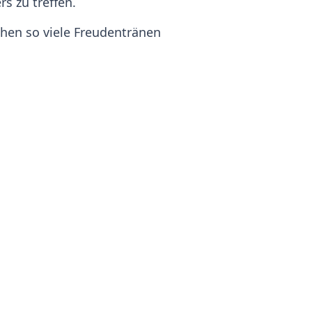
s zu treffen.
ehen so viele Freudentränen
us der Legende zu ehren.
lich für einen guten Ehemann zu
am westlichen Valentinstag den
alinen oder Schmuck verschenkt.
tionen.