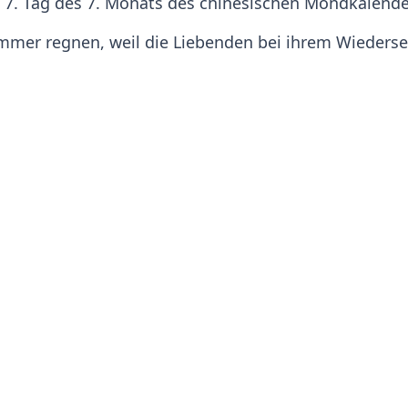
m 7. Tag des 7. Monats des chinesischen Mondkalender
immer regnen, weil die Liebenden bei ihrem Wieders
est
rauen am Qixi-Fest der Handarbeit, um die Weberin a
 in den Tempel, um für eine gute Zukunft und natür
aum noch eine Bedeutung. Das Qixi-Fest lässt wie 
. Wie bei uns werden am Qixi-Fest gerne Blumen, Pr
 und in den Onlineshops gibt es zahlreiche Rabattak