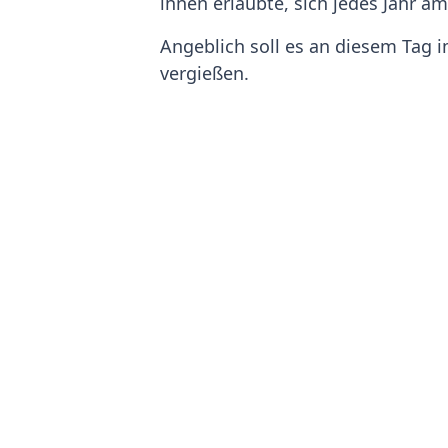
ihnen erlaubte, sich jedes Jahr a
Angeblich soll es an diesem Tag 
vergießen.
Bräuche zum Qixi-F
Traditionell widmen sich junge F
Unverheiratete Frauen gehen auch
beten.
Heutzutage haben diese Bräuche k
Geschenkemarkt
in China boomen
Verliebte gehen romantisch essen