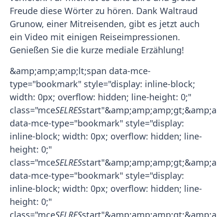
Freude diese Wörter zu hören. Dank Waltraud
Grunow, einer Mitreisenden, gibt es jetzt auch
ein Video mit einigen Reiseimpressionen.
Genießen Sie die kurze mediale Erzählung!
&amp;amp;amp;lt;span data-mce-
type="bookmark" style="display: inline-block;
width: 0px; overflow: hidden; line-height: 0;"
class="mce
SELRES
start"&amp;amp;amp;gt; &amp;
data-mce-type="bookmark" style="display:
inline-block; width: 0px; overflow: hidden; line-
height: 0;"
class="mce
SELRES
start"&amp;amp;amp;gt; &amp;
data-mce-type="bookmark" style="display:
inline-block; width: 0px; overflow: hidden; line-
height: 0;"
class="mce
SELRES
start"&amp;amp;amp;gt; &amp;