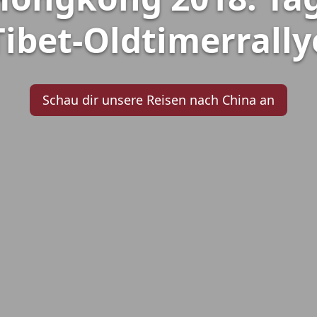
Tibet-Oldtimerrally
Schau dir unsere Reisen nach China an