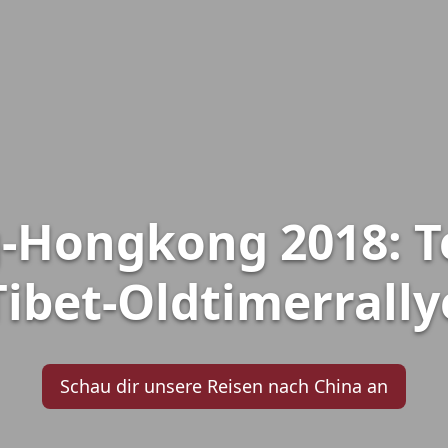
Hongkong 2018: T
Tibet-Oldtimerrally
Schau dir unsere Reisen nach China an