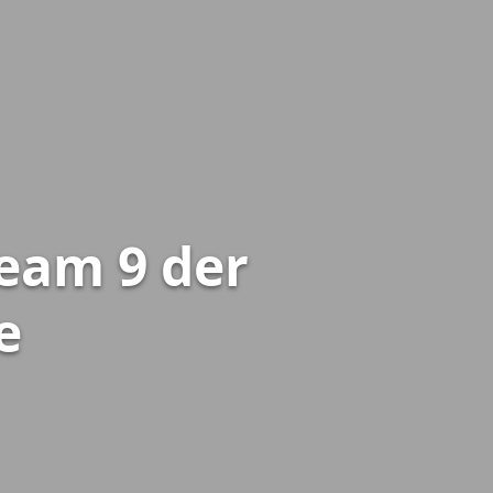
eam 9 der
e