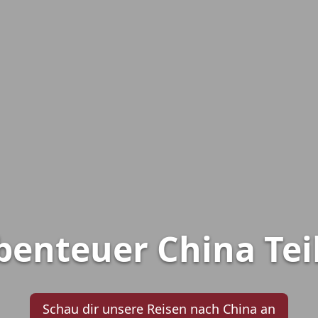
benteuer China Teil
Schau dir unsere Reisen nach China an