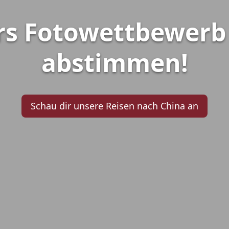
s Fotowettbewerb 
abstimmen!
Schau dir unsere Reisen nach China an