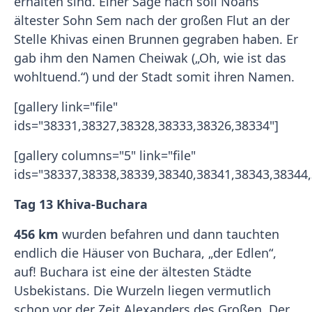
erhalten sind. Einer Sage nach soll Noahs
ältester Sohn Sem nach der großen Flut an der
Stelle Khivas einen Brunnen gegraben haben. Er
gab ihm den Namen Cheiwak („Oh, wie ist das
wohltuend.“) und der Stadt somit ihren Namen.
[gallery link="file"
ids="38331,38327,38328,38333,38326,38334"]
[gallery columns="5" link="file"
ids="38337,38338,38339,38340,38341,38343,38344,
Tag 13 Khiva-Buchara
456 km
wurden befahren und dann tauchten
endlich die Häuser von Buchara, „der Edlen“,
auf! Buchara ist eine der ältesten Städte
Usbekistans. Die Wurzeln liegen vermutlich
schon vor der Zeit Alexanders des Großen. Der