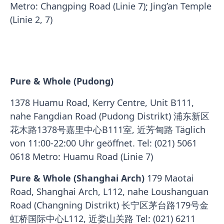
Metro: Changping Road (Linie 7); Jing’an Temple
(Linie 2, 7)
Pure & Whole (Pudong)
1378 Huamu Road, Kerry Centre, Unit B111,
nahe Fangdian Road (Pudong Distrikt) 浦东新区
花木路1378号嘉里中心B111室, 近芳甸路 Täglich
von 11:00-22:00 Uhr geöffnet. Tel: (021) 5061
0618 Metro: Huamu Road (Linie 7)
Pure & Whole (Shanghai Arch)
179 Maotai
Road, Shanghai Arch, L112, nahe Loushanguan
Road (Changning Distrikt) 长宁区茅台路179号金
虹桥国际中心L112, 近娄山关路 Tel: (021) 6211