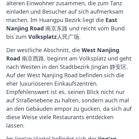
älteren Einwohner zusammen, die zum Tanz
einladen und Besucher auf sich aufmerksam
machen. Im Huangpu Bezirk liegt die
East
Nanjing Road
南京东路 und reicht vom Bund
bis zum
Volksplatz
人民广场.
Der westliche Abschnitt, die
West Nanjing
Road
南京西路, beginnt am Volksplatz und geht
nach Westen in den Stadtbezirk Jing’an 静安区.
Auf der West Nanjing Road befinden sich die
eher luxuriöseren Einkaufszentren.
Empfehlenswert ist es, seinen Blick nicht nur
auf Straßenebene zu halten, sondern auch mal
an den Gebäuden empor zu gucken, da sich auf
diese Weise viele Restaurants entdecken
lassen.
Im Jing’an Viertel befindet sich der
Jing’an