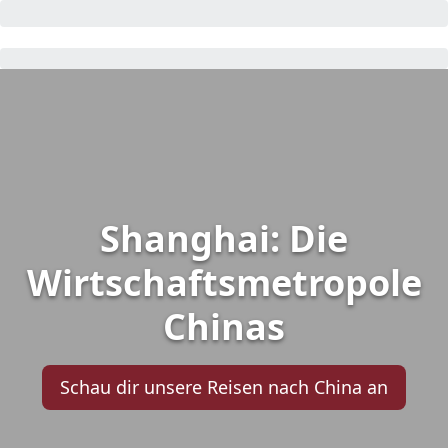
Shanghai: Die
Wirtschaftsmetropole
Chinas
Schau dir unsere Reisen nach China an