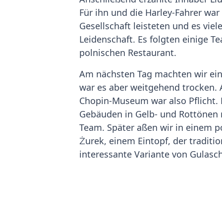
Für ihn und die Harley-Fahrer war 
Gesellschaft leisteten und es vi
Leidenschaft. Es folgten einige
polnischen Restaurant.
Am nächsten Tag machten wir eine
war es aber weitgehend trocken. A
Chopin-Museum war also Pflicht. D
Gebäuden in Gelb- und Rottönen r
Team. Später aßen wir in einem 
Żurek, einem Eintopf, der traditio
interessante Variante von Gulasch
Am Nachmittag war es schon wiede
Rückweg nach Hamburg, wo wir am
Eindruck von Warschau gewinnen 
guter Erinnerung.