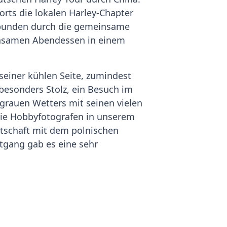
rorts die lokalen Harley-Chapter
erbunden durch die gemeinsame
einsamen Abendessen in einem
seiner kühlen Seite, zumindest
 besonders Stolz, ein Besuch im
 grauen Wetters mit seinen vielen
die Hobbyfotografen in unserem
tschaft mit dem polnischen
ptgang gab es eine sehr
den machten wir uns auf den
 wir einen umfassenden ersten
ns unsere Jahrestagung 2015 in