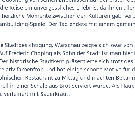
die Reise ein unvergessliches Erlebnis, da ihnen alle
ele herzliche Momente zwischen den Kulturen gab, v
 Teambuilding-Spiele. Der Tag endete mit einem gem
 Stadtbesichtigung. Warschau zeigte sich zwar von 
uf Frederic Choping als Sohn der Stadt ist man hier
er historische Stadtkern präsentierte sich trotz des
elativ farbenfroh und bot einige schöne Motive für 
polnischen Restaurant zu Mittag und machten Bekann
nell in einer Schale aus Brot serviert wurde. Als Hau
, verfeinert mit Sauerkraut.
r Zeit, Abschied zu nehmen. Erschöpft aber zufrie
 Abend ankamen. Trotz der Kürze der Zeit konnten
und als Team weiter zusammenwachsen. So bleibt u