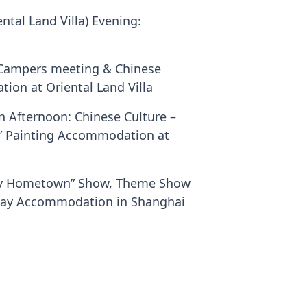
ntal Land Villa) Evening:
 Campers meeting & Chinese
ion at Oriental Land Villa
wn Afternoon: Chinese Culture –
” Painting Accommodation at
“My Hometown” Show, Theme Show
estay Accommodation in Shanghai
tion in Shanghai local family
heck- in at Shanghai Hotel
on in Shanghai Hotel