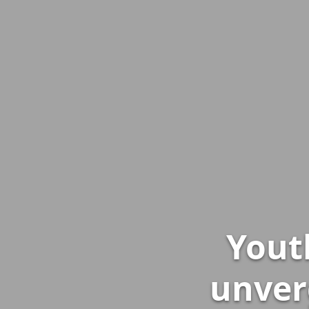
Yout
unver