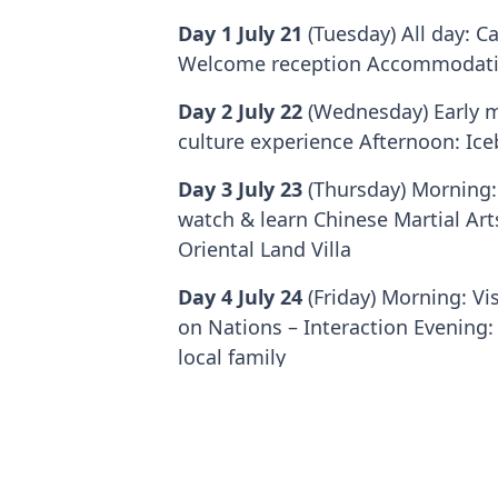
Day 1 July 21
(Tuesday) All day: C
Welcome reception Accommodation
Day 2 July 22
(Wednesday) Early m
culture experience Afternoon: Ic
Day 3 July 23
(Thursday) Morning: 
watch & learn Chinese Martial A
Oriental Land Villa
Day 4 July 24
(Friday) Morning: 
on Nations – Interaction Evening
local family
Day 5 July 25
(Saturday) All day: 
Day 6 July 26
(Sunday) All day: I 
Evening: Campers meeting again,