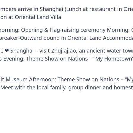
ampers arrive in Shanghai (Lunch at restaurant in Orie
 at Oriental Land Villa
orning: Opening & Flag-raising ceremony Morning:
ebreaker-Outward bound in Oriental Land Accommodat
I ❤ Shanghai – visit Zhujiajiao, an ancient water to
rts Evening: Theme Show on Nations – “My Hometown
Visit Museum Afternoon: Theme Show on Nations – 
: Meet with the local family, group dinner and hom
I ❤ Shanghai – homestay with local family Accommoda
❤ Shanghai – homestay with local family Afternoon: C
 Chinese Culture – Chinese Calligraphy Accommodati