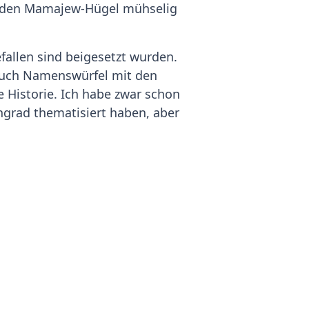
uf den Mamajew-Hügel mühselig
efallen sind beigesetzt wurden.
 auch Namenswürfel mit den
 Historie. Ich habe zwar schon
ingrad thematisiert haben, aber
lern. Auch die Berichte im
les hin, ich bin ja was das
 krank. Das kenne ich also schon
edanken, ich fühle mich so gut
us, die dann mich beruhigt und er
eder Zeit rührend um mich.