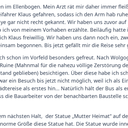
n im Ellenbogen. Mein Arzt rät mir daher immer fleiß
ifahrer Klaus gefahren, sodass ich den Arm hab ruhe
lye gar nicht recht gekannt. Wir haben uns zuvor auf
o ich von meinem Vorhaben erzählte. Beiläufig hatte 
ch Klaus freiwillig. Wir haben uns dann noch ein, z
sam begonnen. Bis jetzt gefällt mir die Reise sehr 
ch schon im Vorfeld besonders gefreut. Nach Wolgog
Ruine (Mahnmal für die nahezu völlige Zerstörung der 
stand geblieben) besichtigen. Über diese habe ich 
ar ein Besuch bis jetzt nicht möglich, weil ich als
dtereise als erstes hin… Natürlich hält der Bus als e
ss die Bauarbeiter von der benachbarten Baustelle sch
erem nächsten Halt, der Statue „Mutter Heimat“ auf
 enorme Größe diese Statue hat. Die Statue wurde inn