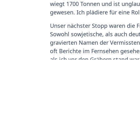
wiegt 1700 Tonnen und ist unglau
gewesen. Ich plädiere für eine Rol
Unser nächster Stopp waren die Fr
Sowohl sowjetische, als auch deu
gravierten Namen der Vermissten 
oft Berichte im Fernsehen gesehen
als ich vor den Gräbern stand wa
Du bist in Russland uns liest la
Informationszentrum über die ein
Nun ja, jetzt werde ich meinen El
angeht sehr geübt. Immer wenn ic
und die gelben Engel kennen mich
aufgehoben bei dem Supportteam. 
regelt alles sofort, was mir sehr