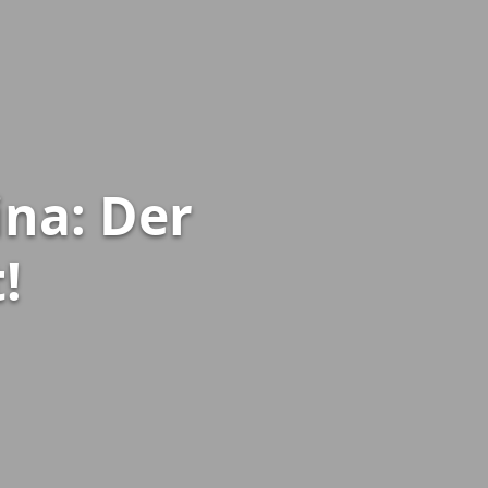
ina: Der
!