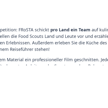
petition: FRoSTA schickt
pro Land ein Team
auf kuli
stellen die Food Scouts Land und Leute vor und erzäh
en Erlebnissen. Außerdem erleben Sie die Küche de
inem Reiseführer stehen!
em Material ein professioneller Film geschnitten. J
llt, der unter Anleitung der Scouts aus dem Rohmater
en fantastischen Hauptpreis!
cout werden? Dann bewerbt euch jetzt für die nächst