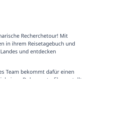
narische Recherchetour! Mit
len in ihrem Reisetagebuch und
s Landes und entdecken
edes Team bekommt dafür einen
ial einen Dokumentarfilm erstellt.
e Reise unter
www.frosta-