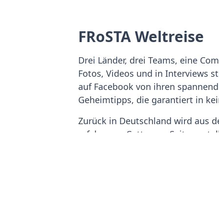
FRoSTA Weltreise
Drei Länder, drei Teams, eine Com
Fotos, Videos und in Interviews 
auf Facebook von ihren spannend
Geheimtipps, die garantiert in ke
Zurück in Deutschland wird aus d
erfahrenen Cutter zur Seite geste
Das
beste Reisevideo
gewinnt ein
Wollt ihr auch ein FRoSTA Food S
weltreise.de