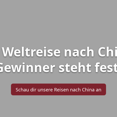
Weltreise nach Ch
Gewinner steht fest
Schau dir unsere Reisen nach China an