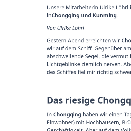
Unsere Mitarbeiterin Ulrike Löhrl 
in
Chongqing und Kunming
.
Von Ulrike Löhrl
Gestern Abend erreichten wir
Cho
wir auf dem Schiff. Gegenüber am 
abschwellende Segel, die vermutl
Lichtgeblinke ziemlich nerven. A
des Schiffes fiel mir richtig sc
Das riesige Chong
In
Chongqing
haben wir einen Tag
Einwohner) mit Hochhäusern, Brü
Geschäftigkeit. Aber auf dem Volk