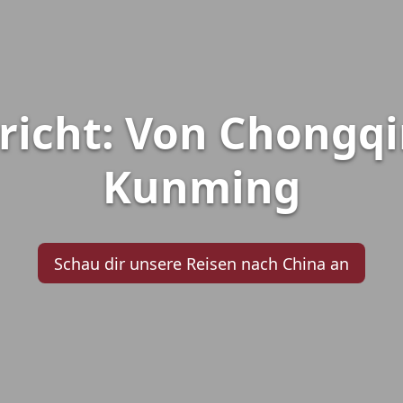
richt: Von Chongq
Kunming
Schau dir unsere Reisen nach China an