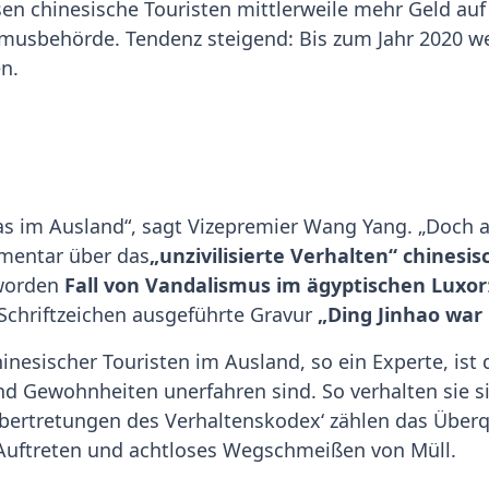
en chinesische Touristen mittlerweile mehr Geld auf
smusbehörde. Tendenz steigend: Bis zum Jahr 2020 w
en.
nas im Ausland“, sagt Vizepremier Wang Yang. „Doch a
mmentar über das
„unzivilisierte Verhalten“ chinesi
eworden
Fall von Vandalismus im ägyptischen Luxor
 Schriftzeichen ausgeführte Gravur
„Ding Jinhao war 
nesischer Touristen im Ausland, so ein Experte, ist d
 Gewohnheiten unerfahren sind. So verhalten sie sic
Übertretungen des Verhaltenskodex‘ zählen das Über
 Auftreten und achtloses Wegschmeißen von Müll.