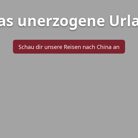
as unerzogene Url
Schau dir unsere Reisen nach China an