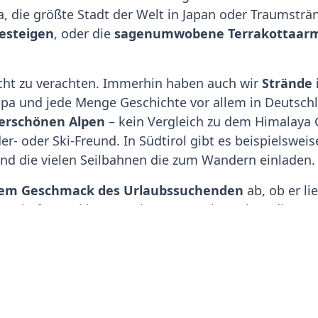
die größte Stadt der Welt in Japan oder Traumstränd
esteigen
, oder die
sagenumwobene Terrakottaar
icht zu verachten. Immerhin haben auch wir
Strände 
a und jede Menge Geschichte vor allem in Deutschla
rschönen Alpen
– kein Vergleich zu dem Himalaya 
- oder Ski-Freund. In Südtirol gibt es beispielswei
und die vielen Seilbahnen die zum Wandern einladen.
em Geschmack des Urlaubssuchenden
ab, ob er li
genhaften Peking-Ente kosten möchte; ob er die at
eiße in einem
Vitalhotel
sucht, oder ob er die
abenteue
ch leisten kann, sollte beide Reisen in Erwägung zie
ge Erlebnisse
einfangen wird. Die Erinnerungen an de
iemand mehr nehmen.