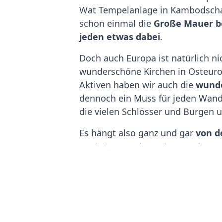
Wat Tempelanlage in Kambodscha, 
schon einmal die
Große Mauer b
jeden etwas dabei
.
Doch auch Europa ist natürlich n
wunderschöne Kirchen in Osteurop
Aktiven haben wir auch die
wunde
dennoch ein Muss für jeden Wander
die vielen Schlösser und Burgen 
Es hängt also ganz und gar
von d
genießen möchte oder von der sa
Tiroler Hüttenlebens, beispielsw
durch China
bevorzugt. Wer es si
unterschiedliche und einzigarti
Ferienaufenthalte kann einem n