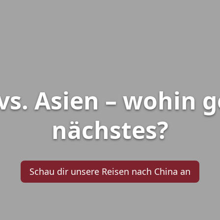
vs. Asien – wohin ge
nächstes?
Schau dir unsere Reisen nach China an