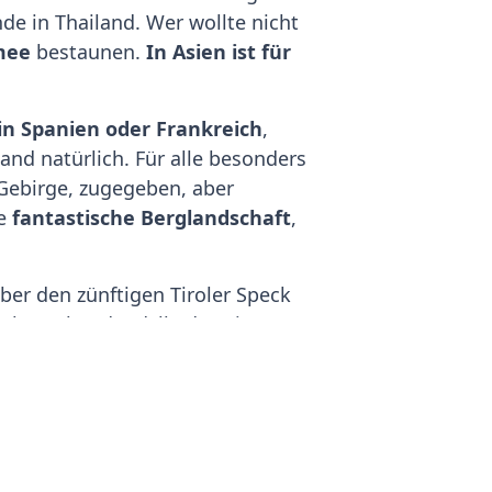
e in Thailand. Wer wollte nicht
mee
bestaunen.
In Asien ist für
in Spanien oder Frankreich
,
nd natürlich. Für alle besonders
Gebirge, zugegeben, aber
se
fantastische Berglandschaft
,
eber den zünftigen Tiroler Speck
emberaubende Idylle des einsamen
rliche Vielfalt einer Reise
hen, wobei er
höchst
rartig fantastische