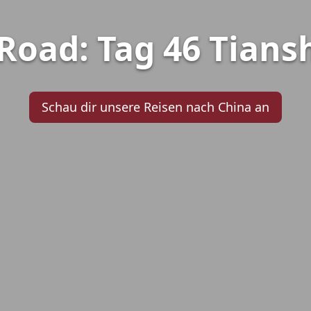
Road: Tag 46 Tiansh
Schau dir unsere Reisen nach China an