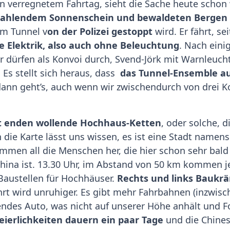
n verregnetem Fahrtag, sieht die Sache heute schon
rahlendem Sonnenschein und bewaldeten Bergen
em Tunnel v
on der Polizei gestoppt
wird. Er fährt, se
 Elektrik, also auch ohne Beleuchtung
. Nach eini
r dürfen als Konvoi durch, Svend-Jörk mit Warnleuch
 Es stellt sich heraus, dass
das Tunnel-Ensemble a
dann geht’s, auch wenn wir zwischendurch von drei K
t enden wollende Hochhaus-Ketten
, oder solche, 
die Karte lässt uns wissen, es ist eine Stadt namens 
mmen all die Menschen her, die hier schon sehr bal
hina ist. 13.30 Uhr, im Abstand von 50 km kommen je
Baustellen für Hochhäuser.
Rechts und links Baukrän
ahrt wird unruhiger. Es gibt mehr Fahrbahnen (inzwis
ndes Auto, was nicht auf unserer Höhe anhält und 
eierlichkeiten dauern ein paar Tage
und die Chines