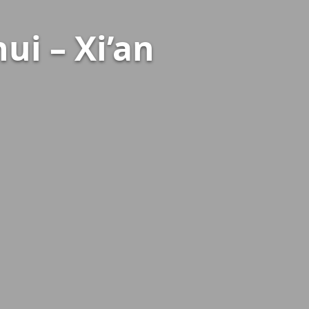
ui – Xi’an