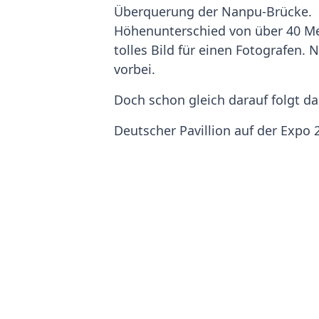
Überquerung der Nanpu-Brücke. B
Höhenunterschied von über 40 Met
tolles Bild für einen Fotografen.
vorbei.
Doch schon gleich darauf folgt da
Deutscher Pavillion auf der Expo 
Der Lauf über das ehemalige Expo
man den EXPO-Boulevard einmal h
insgesamt 80 Millionen Besucher.
rechnen.