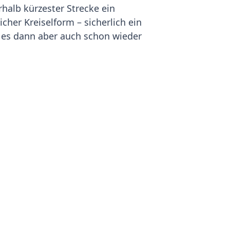
alb kürzester Strecke ein
her Kreiselform – sicherlich ein
st es dann aber auch schon wieder
stellungshallen der Länder läuft
Zeit tummelten sich hier
thons aber zum Glück nicht zu