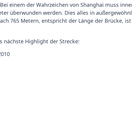
ei einem der Wahrzeichen von Shanghai muss innerh
er überwunden werden. Dies alles in außergewöhnlic
 Nach 765 Metern, entspricht der Länge der Brücke, i
s nächste Highlight der Strecke:
2010
-Gelände in Shanghai. Vorbei an den ehemaligen Aus
inauf und dann wieder hinunter. Während der Expo-
 Mit ähnlich vielen Zuschauern ist während des Mara