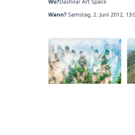
Wo?
Dashilar Art Space
Wann?
Samstag, 2. Juni 2012, 13:
Zhangjiajie entdecken: Avatar-Berge & Altstadt von Fenghuang
21 Aug. 2025
2
WEITERLESEN