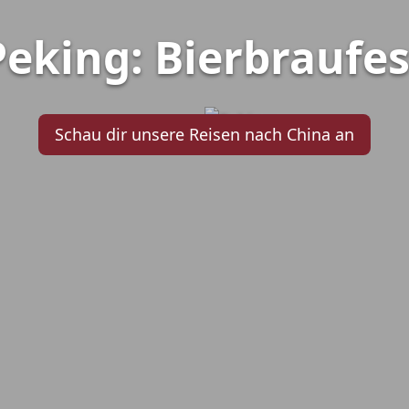
Peking: Bierbraufes
Schau dir unsere Reisen nach China an