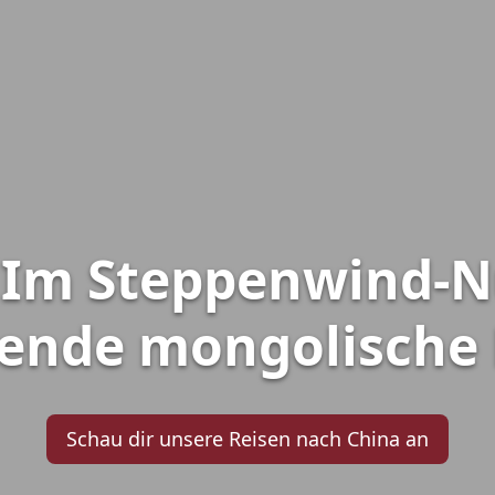
: Im Steppenwind-
gende mongolische
Schau dir unsere Reisen nach China an