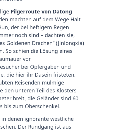
alige
Pilgerroute von Datong
enden machten auf dem Wege Halt
 Hun, der bei heftigem Regen
immer noch sind – dachten sie,
es Goldenen Drachen“ (Jinlongxia)
en. So schien die Lösung eines
taumauer vor
Besucher bei Opfergaben und
, die hier ihr Dasein fristeten,
eübten Reisenden mulmige
e den unteren Teil des Klosters
eter breit, die Geländer sind 60
s bis zum Oberschenkel.
in denen ignorante westliche
tschen. Der Rundgang ist aus