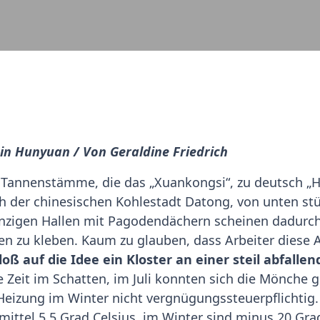
in Hunyuan / Von Geraldine Friedrich
 Tannenstämme, die das „Xuankongsi“, zu deutsch „
h der chinesischen Kohlestadt Datong, von unten stüt
s winzigen Hallen mit Pagodendächern scheinen dadur
 zu kleben. Kaum zu glauben, dass Arbeiter diese A
ß auf die Idee ein Kloster an einer steil abfall
 Zeit im Schatten, im Juli konnten sich die Mönche 
 Heizung im Winter nicht vergnügungssteuerpflichtig
ittel 5,5 Grad Celsius, im Winter sind minus 20 Gra