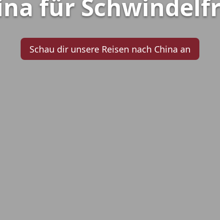
ina für Schwindelfr
Schau dir unsere Reisen nach China an