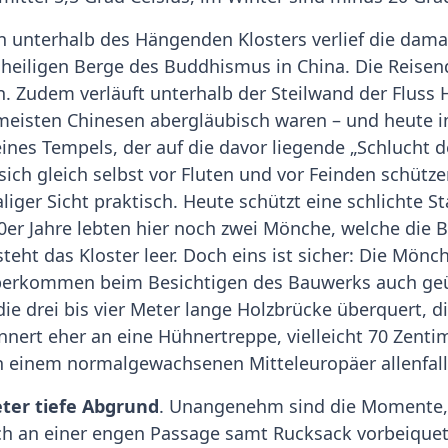
n unterhalb des Hängenden Klosters verlief die dam
r heiligen Berge des Buddhismus in China. Die Reis
n. Zudem verläuft unterhalb der Steilwand der Fluss
e meisten Chinesen abergläubisch waren – und heute 
ines Tempels, der auf die davor liegende „Schlucht d
 sich gleich selbst vor Fluten und vor Feinden schütz
iger Sicht praktisch. Heute schützt eine schlichte S
er Jahre lebten hier noch zwei Mönche, welche die 
eht das Kloster leer. Doch eins ist sicher: Die Mönche
 überkommen beim Besichtigen des Bauwerks auch g
e drei bis vier Meter lange Holzbrücke überquert, di
nnert eher an eine Hühnertreppe, vielleicht 70 Zentim
n einem normalgewachsenen Mitteleuropäer allenfall
ter tiefe Abgrund
. Unangenehm sind die Momente, 
ch an einer engen Passage samt Rucksack vorbeique