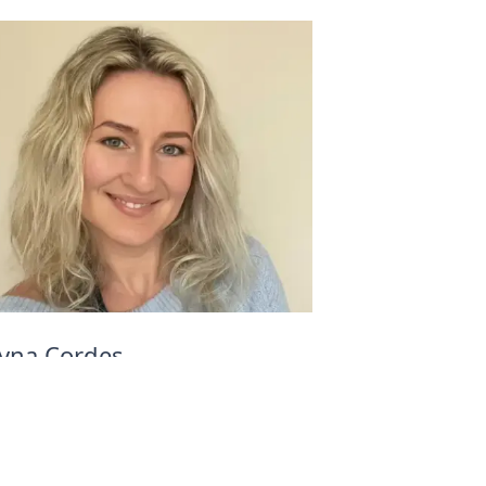
yna Cordes
espezialist Chinatours
na würde dir gerne mehr über
e Trips bei China Tours erzählen!