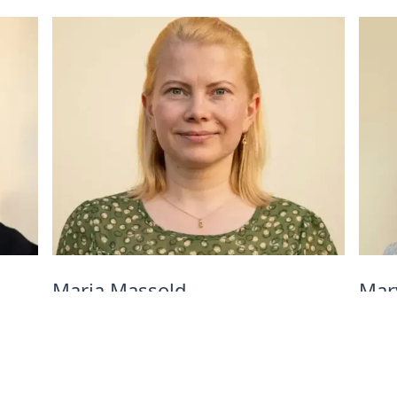
Maria Massold
Mar
Reisespezialist
Reis
Maria würde Ihnen gerne mehr über
Mary
unsere China Tours Reisen erzählen!
unser
r