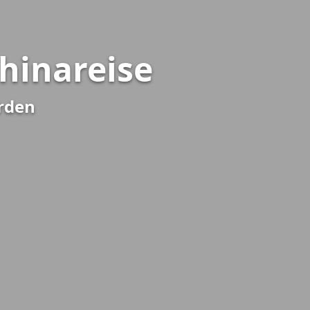
Chinareise
erden