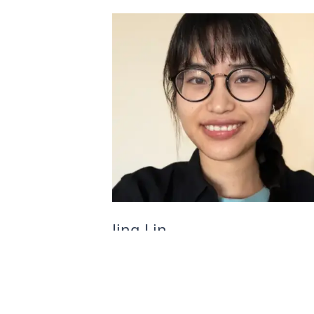
Jing Lin
Reisespezialist Chinatours (DE
Markt)
Jing würde Ihnen gerne mehr übe