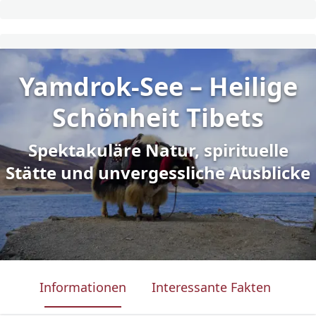
Yamdrok-See – Heilige
Schönheit Tibets
Spektakuläre Natur, spirituelle
Stätte und unvergessliche Ausblicke
Informationen
Interessante Fakten
Was