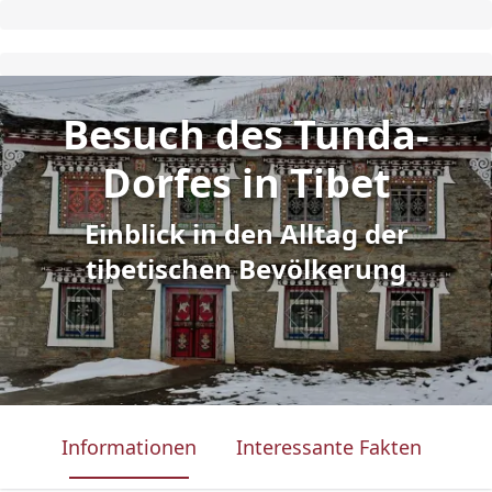
Besuch des Tunda-
Dorfes in Tibet
Einblick in den Alltag der
tibetischen Bevölkerung
Informationen
Interessante Fakten